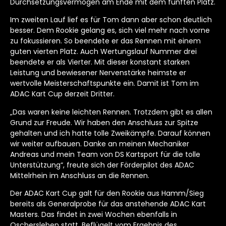
Durchsetzungsvermögen am Ende mit dem fünften Platz.
Im zweiten Lauf lief es für Tom dann aber schon deutlich
besser. Dem Rookie gelang es, sich viel mehr nach vorne
zu fokussieren. So beendete er das Rennen mit einem
guten vierten Platz. Auch Wertungslauf Nummer drei
beendete er als Vierter. Mit dieser konstant starken
Leistung und bewiesener Nervenstärke heimste er
wertvolle Meisterschaftspunkte ein. Damit ist Tom im
ADAC Kart Cup derzeit Dritter.
„Das waren keine leichten Rennen. Trotzdem gibt es allen
Grund zur Freude. Wir haben den Anschluss zur Spitze
gehalten und ich hatte tolle Zweikämpfe. Darauf können
wir weiter aufbauen. Danke an meinen Mechaniker
Andreas und mein Team von DS Kartsport für die tolle
Unterstützung“, freute sich der Förderpilot des ADAC
Mittelrhein im Anschluss an die Rennen.
Der ADAC Kart Cup galt für den Rookie aus Hamm/Sieg
bereits als Generalprobe für das anstehende ADAC Kart
Masters. Das findet in zwei Wochen ebenfalls in
Oschersleben statt. Beflügelt vom Ergebnis des