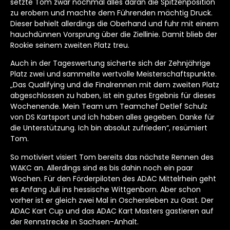
setzte Tom zwar nochmal alles daran die Spitzenposition
zu erobern und machte dem Führenden mächtig Druck.
Dieser behielt allerdings die Oberhand und fuhr mit einem
hauchdünnen Vorsprung über die Ziellinie. Damit blieb der
Rookie seinem zweiten Platz treu.
Auch in der Tageswertung sicherte sich der Zehnjährige
Platz zwei und sammelte wertvolle Meisterschaftspunkte.
„Das Qualifying und die Finalrennen mit dem zweiten Platz
abgeschlossen zu haben, ist ein gutes Ergebnis für dieses
Wochenende. Mein Team um Teamchef Detlef Schulz
von DS Kartsport und ich haben alles gegeben. Danke für
die Unterstützung. Ich bin absolut zufrieden“, resümiert
Tom.
So motiviert visiert Tom bereits das nächste Rennen des
WAKC an. Allerdings sind es bis dahin noch ein paar
Wochen. Für den Förderpiloten des ADAC Mittelrhein geht
es Anfang Juli ins hessische Wittgenborn. Aber schon
vorher ist er gleich zwei Mal in Oschersleben zu Gast. Der
ADAC Kart Cup und das ADAC Kart Masters gastieren auf
der Rennstrecke in Sachsen-Anhalt.