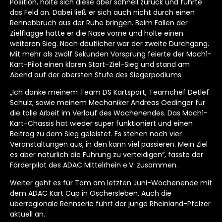
Position, holte sich diese aber schnell zurück und führte
das Feld an. Dabei ließ er sich auch nicht durch einen
Rennabbruch aus der Ruhe bringen. Beim Fallen der
Zielflagge hatte er die Nase vorne und holte einen
weiteren Sieg. Noch deutlicher war der zweite Durchgang.
Mit mehr als zwölf Sekunden Vorsprung feierte der Mach1-
Kart-Pilot einen klaren Start-Ziel-Sieg und stand am
Abend auf der obersten Stufe des Siegerpodiums.
„Ich danke meinem Team DS Kartsport, Teamchef Detlef
Schulz, sowie meinem Mechaniker Andreas Oedinger für
die tolle Arbeit im Verlauf des Wochenendes. Das Mach1-
Kart-Chassis hat wieder super funktioniert und einen
Beitrag zu dem Sieg geleistet. Es stehen noch vier
Veranstaltungen aus, in den kann viel passieren. Mein Ziel
es aber natürlich die Führung zu verteidigen“, fasste der
Förderpilot des ADAC Mittelrhein e.V. zusammen.
Weiter geht es für Tom am letzten Juni-Wochenende mit
dem ADAC Kart Cup in Oschersleben. Auch die
überregionale Rennserie führt der junge Rheinland-Pfälzer
aktuell an.