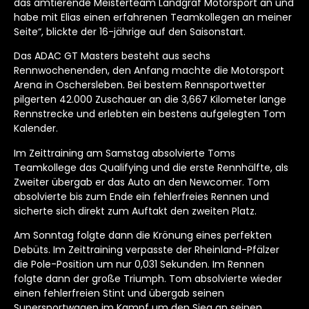
das amtierende Meisterteam Landgraf Motorsport an und
habe mit Elias einen erfahrenen Teamkollegen an meiner
Seite“, blickte der 16-jährige auf den Saisonstart.
Das ADAC GT Masters besteht aus sechs
Rennwochenenden, den Anfang machte die Motorsport
Arena in Oschersleben. Bei bestem Rennsportwetter
pilgerten 42.000 Zuschauer an die 3,667 Kilometer lange
Rennstrecke und erlebten ein bestens aufgelegten Tom
Kalender.
Im Zeittraining am Samstag absolvierte Toms
Teamkollege das Qualifying und die erste Rennhälfte, als
Zweiter übergab er das Auto an den Newcomer. Tom
absolvierte bis zum Ende ein fehlerfreies Rennen und
sicherte sich direkt zum Auftakt den zweiten Platz.
Am Sonntag folgte dann die Krönung eines perfekten
Debüts. Im Zeittraining verpasste der Rheinland-Pfälzer
die Pole-Position um nur 0,031 Sekunden. Im Rennen
folgte dann der große Triumph. Tom absolvierte wieder
einen fehlerfreien Stint und übergab seinen
Supersportwagen im Kampf um den Sieg an seinen