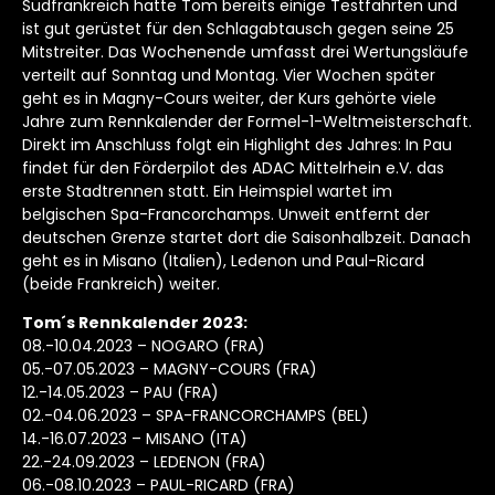
Südfrankreich hatte Tom bereits einige Testfahrten und
ist gut gerüstet für den Schlagabtausch gegen seine 25
Mitstreiter. Das Wochenende umfasst drei Wertungsläufe
verteilt auf Sonntag und Montag. Vier Wochen später
geht es in Magny-Cours weiter, der Kurs gehörte viele
Jahre zum Rennkalender der Formel-1-Weltmeisterschaft.
Direkt im Anschluss folgt ein Highlight des Jahres: In Pau
findet für den Förderpilot des ADAC Mittelrhein e.V. das
erste Stadtrennen statt. Ein Heimspiel wartet im
belgischen Spa-Francorchamps. Unweit entfernt der
deutschen Grenze startet dort die Saisonhalbzeit. Danach
geht es in Misano (Italien), Ledenon und Paul-Ricard
(beide Frankreich) weiter.
Tom´s Rennkalender 2023:
08.-10.04.2023 – NOGARO (FRA)
05.-07.05.2023 – MAGNY-COURS (FRA)
12.-14.05.2023 – PAU (FRA)
02.-04.06.2023 – SPA-FRANCORCHAMPS (BEL)
14.-16.07.2023 – MISANO (ITA)
22.-24.09.2023 – LEDENON (FRA)
06.-08.10.2023 – PAUL-RICARD (FRA)