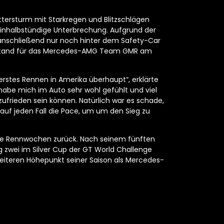
ersturm mit Starkregen und Blitzschlägen
ieinhalbstündige Unterbrechung. Aufgrund der
anschließend nur noch hinter dem Safety-Car
it stand für das Mercedes-AMG Team GMR am
rstes Rennen in Amerika überhaupt“, erklärte
habe mich im Auto sehr wohl gefühlt und viel
r zufrieden sein können. Natürlich war es schade,
 auf jeden Fall die Pace, um um den Sieg zu
iche Rennwochen zurück. Nach seinem fünften
zwei im Silver Cup der GT World Challenge
eiteren Höhepunkt seiner Saison als Mercedes-