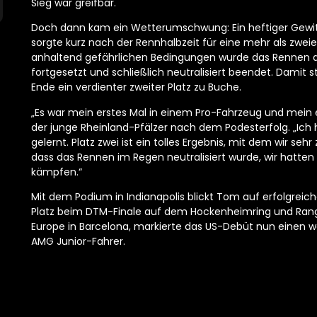
Sieg war greifbar.
Doch dann kam ein Wetterumschwung: Ein heftiger Gewitt
sorgte kurz nach der Rennhalbzeit für eine mehr als zwe
anhaltend gefährlichen Bedingungen wurde das Rennen 
fortgesetzt und schließlich neutralisiert beendet. Dam
Ende ein verdienter zweiter Platz zu Buche.
„Es war mein erstes Mal in einem Pro-Fahrzeug und mein e
der junge Rheinland-Pfälzer nach dem Podesterfolg. „Ich 
gelernt. Platz zwei ist ein tolles Ergebnis, mit dem wir seh
dass das Rennen im Regen neutralisiert wurde, wir hatten
kämpfen.“
Mit dem Podium in Indianapolis blickt Tom auf erfolgre
Platz beim DTM-Finale auf dem Hockenheimring und Rang 
Europe in Barcelona, markierte das US-Debüt nun einen w
AMG Junior-Fahrer.