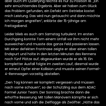
aber auch im Qualifying reichte es nur zu Position 18. „Ein
sehr ernüchterndes Ergebnis. Aber wir haben zum Glück
das Problem gefunden, ein Defekt am Getriebe kostet
mich Leistung. Das wird nun getauscht und dann möchte
ich morgen angreifen“, erklärte der 15-jährige am
Freitagabend.
Leider blieb es auch am Samstag turbulent. Im ersten
Durchgang konnte Tom einem Unfall vor ihm nicht mehr
ausweichen und musste das ganze Feld passieren lassen.
Mit einer defekten Frontnase zeigte er aber einen tollen
Endspurt und holte in den letzten Minuten des Rennens
noch fünf Plätze auf, abgewunken wurde er als 16. Ein
kompletter Ausfall folgte im zweiten Lauf, diesmal wurde
er erneut Opfer einer Kollision und musste seinen Formel-
4-Rennwagen vorzeitig abstellen.
„Den Tag können wir komplett vergessen und müssen
nach vorne schauen“, so der Schützling aus dem ADAC
Formel Junior Team. Der Sonntag brachte dann die
erhoffte Besserung. Mit tollen Manövern kämpfte er sich
nach vorne und sah die Zielflagge als Zwölfter. „Hätte das