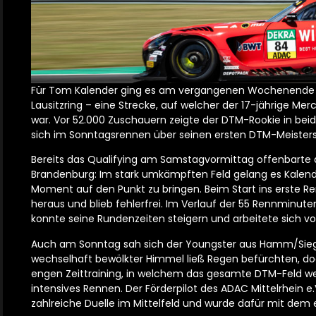
Für Tom Kalender ging es am vergangenen Wochenende e
Lausitzring – eine Strecke, auf welcher der 17-jährige M
war. Vor 52.000 Zuschauern zeigte der DTM-Rookie in bei
sich im Sonntagsrennen über seinen ersten DTM-Meister
Bereits das Qualifying am Samstagvormittag offenbarte 
Brandenburg: Im stark umkämpften Feld gelang es Kalend
Moment auf den Punkt zu bringen. Beim Start ins erste 
heraus und blieb fehlerfrei. Im Verlauf der 55 Rennminu
konnte seine Rundenzeiten steigern und arbeitete sich vom
Auch am Sonntag sah sich der Youngster aus Hamm/Sieg m
wechselhaft bewölkter Himmel ließ Regen befürchten, do
engen Zeittraining, in welchem das gesamte DTM-Feld wen
intensives Rennen. Der Förderpilot des ADAC Mittelrhein
zahlreiche Duelle im Mittelfeld und wurde dafür mit dem 