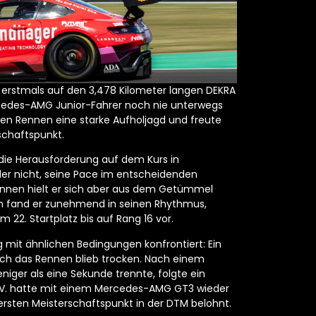
rstmals auf den 3,478 Kilometer langen DEKRA
ercedes-AMG Junior-Fahrer noch nie unterwegs
den Rennen eine starke Aufholjagd und freute
schaftspunkt.
die Herausforderung auf dem Kurs in
er nicht, seine Pace im entscheidenden
Rennen hielt er sich aber aus dem Getümmel
ten fand er zunehmend in seinen Rhythmus,
 22. Startplatz bis auf Rang 16 vor.
it ähnlichen Bedingungen konfrontiert: Ein
ch das Rennen blieb trocken. Nach einem
iger als eine Sekunde trennte, folgte ein
 e.V. hatte mit einem Mercedes-AMG GT3 wieder
ersten Meisterschaftspunkt in der DTM belohnt.